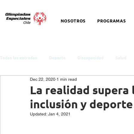
NOSOTROS
PROGRAMAS
Todas las entradas
Deporte
Discapacidad
Salud
Dec 22, 2020
1 min read
ODS y Política Pública
Empleo
Inclusión
Auti
La realidad supera 
inclusión y deporte
Cultura
Snowboard
Equitación
Discapacidad I
Updated:
Jan 4, 2021
Salud Mental
eSports
Baloncesto
Charlas y t