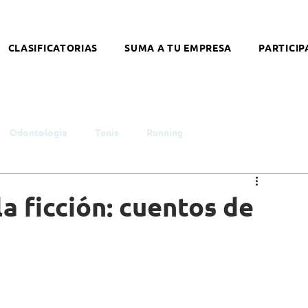
CLASIFICATORIAS
SUMA A TU EMPRESA
PARTICIP
Odontologia
Tenis
Running
smo
Infancia y Juventud
Educación
Género
la ficción: cuentos de
ntelectual
Síndrome de Down
Coronavirus
alleres
Literatura
Arte
Nutrición
Opinión