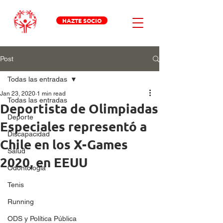
HAZTE SOCIO
Post
Todas las entradas
Jan 23, 2020
1 min read
Todas las entradas
Deportista de Olimpiadas
Deporte
Especiales representó a
Discapacidad
Chile en los X-Games
Salud
2020, en EEUU
Odontologia
Tenis
Running
ODS y Política Pública