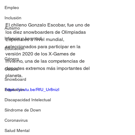
Empleo
Inclusión
El chileno Gonzalo Escobar, fue uno de 
Autismo
los diez snowboarders de Olimpiadas 
Infancia y Juventud
Especiales a nivel mundial, 
seleccionados para participar en la 
Educación
versión 2020 de los X-Games de 
Género
invierno, una de las competencias de 
deportes extremos más importantes del 
Cultura
planeta.
Snowboard
Equitación
https://youtu.be/RfU_Ur8nizI
Discapacidad Intelectual
Síndrome de Down
Coronavirus
Salud Mental