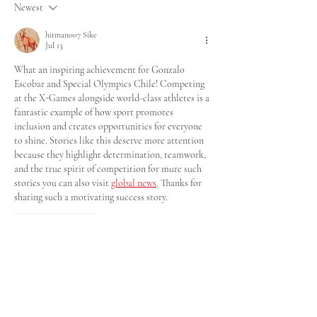
los Juegos Mundiales
Especiales Chil
Newest
de Olimpiadas
alianza para fo
Especiales Santiago
la inclusión en 
hitman007 Sike
Jul 13
2027 con Clasificatorio
de Antofagast
de Tenis de Mesa
What an inspiring achievement for Gonzalo 
Escobar and Special Olympics Chile! Competing 
at the X-Games alongside world-class athletes is a 
fantastic example of how sport promotes 
inclusion and creates opportunities for everyone 
to shine. Stories like this deserve more attention 
because they highlight determination, teamwork, 
and the true spirit of competition for mure such 
stories you can also visit 
global news
. Thanks for 
sharing such a motivating success story.
Like
Reply
Karen R. Correa
Jun 01
What an inspiring story! Gonzalo Escobar 
representing Chile at the X-Games alongside 