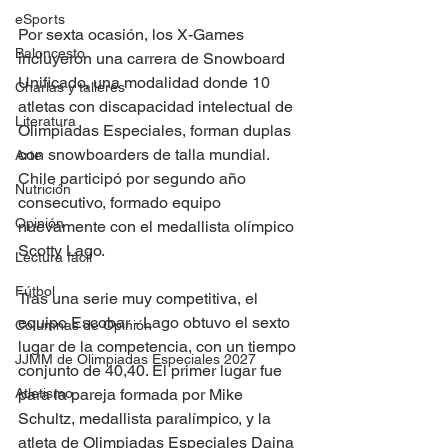
eSports
Por sexta ocasión, los X-Games 
Baloncesto
incluyeron una carrera de Snowboard 
Unificado, una modalidad donde 10 
Charlas y talleres
atletas con discapacidad intelectual de 
Literatura
Olimpiadas Especiales, forman duplas 
con snowboarders de talla mundial. 
Arte
Chile participó por segundo año 
Nutrición
consecutivo, formado equipo 
Opinión
nuevamente con el medallista olímpico 
Scotty Lago.
Lectura fácil
Fútbol
Tras una serie muy competitiva, el 
equipo Escobar - Lago obtuvo el sexto 
Columnas de Opinión
lugar de la competencia, con un tiempo 
JJMM de Olimpiadas Especiales 2027
conjunto de 40,40. El primer lugar fue 
Atletismo
para la pareja formada por Mike 
Schultz, medallista paralímpico, y la 
atleta de Olimpiadas Especiales Daina 