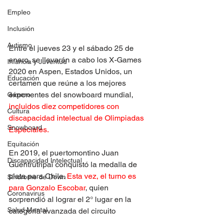
Empleo
Inclusión
Autismo
Entre el jueves 23 y el sábado 25 de 
enero, se llevarán a cabo los X-Games 
Infancia y Juventud
2020 en Aspen, Estados Unidos, un 
Educación
certamen que reúne a los mejores 
exponentes del snowboard mundial, 
Género
incluidos diez competidores con 
Cultura
discapacidad intelectual de Olimpiadas 
Snowboard
Especiales.
Equitación
En 2019, el puertomontino Juan 
Discapacidad Intelectual
Guentrutripai conquistó la medalla de 
plata para Chile. 
Esta vez, el turno es 
Síndrome de Down
para Gonzalo Escobar
, quien 
Coronavirus
sorprendió al lograr el 2° lugar en la 
Salud Mental
categoría avanzada del circuito 