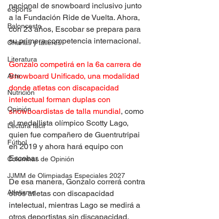
nacional de snowboard inclusivo junto 
eSports
a la Fundación Ride de Vuelta. Ahora, 
Baloncesto
con 23 años, Escobar se prepara para 
su primera competencia internacional.
Charlas y talleres
Literatura
Gonzalo competirá en la 6a carrera de 
Snowboard Unificado, una modalidad 
Arte
donde atletas con discapacidad 
Nutrición
intelectual forman duplas con 
Opinión
snowboardistas de talla mundial
, como 
el medallista olímpico Scotty Lago, 
Lectura fácil
quien fue compañero de Guentrutripai 
Fútbol
en 2019 y ahora hará equipo con 
Escobar.
Columnas de Opinión
JJMM de Olimpiadas Especiales 2027
De esa manera, Gonzalo correrá contra 
Atletismo
otros atletas con discapacidad 
intelectual, mientras Lago se medirá a 
otros deportistas sin discapacidad. 