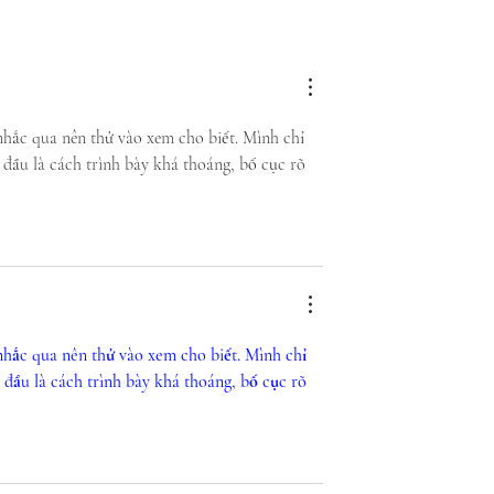
eo de Fútbol
Gimnasios Energy apoya 
lasificatorio a
Olimpiadas Especiales en
su preparación para los
Juegos Nacionales 2022
nhắc qua nên thử vào xem cho biết. Mình chỉ 
đầu là cách trình bày khá thoáng, bố cục rõ 
nhắc qua nên thử vào xem cho biết. Mình chỉ 
đầu là cách trình bày khá thoáng, bố cục rõ 