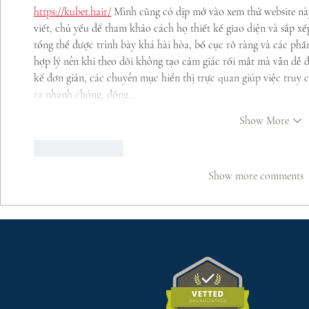
https://kubet.hair/
 Mình cũng có dịp mở vào xem thử website này
viết, chủ yếu để tham khảo cách họ thiết kế giao diện và sắp xế
tổng thể được trình bày khá hài hòa, bố cục rõ ràng và các phầ
hợp lý nên khi theo dõi không tạo cảm giác rối mắt mà vẫn dễ 
kế đơn giản, các chuyên mục hiển thị trực quan giúp việc truy 
ra nhanh chóng, đồng…
Show More
Like
Reply
Show more comments