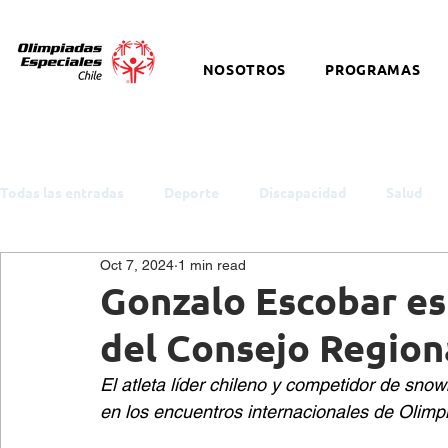
NOSOTROS
PROGRAMAS
Todas las entradas
Deporte
Discapacidad
Salud
Oct 7, 2024
1 min read
ODS y Política Pública
Empleo
Inclusión
Auti
Gonzalo Escobar es
del Consejo Region
Cultura
Snowboard
Equitación
Discapacidad I
El atleta líder chileno y competidor de sno
en los encuentros internacionales de Olimp
Salud Mental
eSports
Baloncesto
Charlas y t