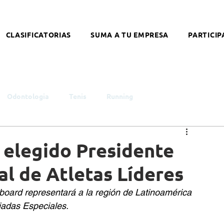
CLASIFICATORIAS
SUMA A TU EMPRESA
PARTICIP
Odontologia
Tenis
Running
smo
Infancia y Juventud
Educación
Género
 elegido Presidente
al de Atletas Líderes
ntelectual
Síndrome de Down
Coronavirus
wboard representará a la región de Latinoamérica 
iadas Especiales. 
alleres
Literatura
Arte
Nutrición
Opinión