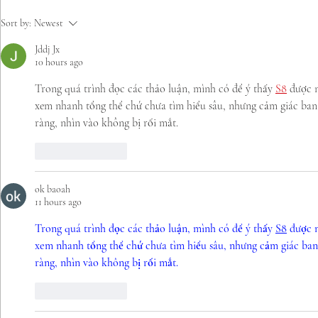
4 de 10 personas con
Inició Torn
Sort by:
Newest
discapacidad intelectual no
Inclusivo, c
Jddj Jx
hacen deporte porque no
Berlín 2023
10 hours ago
tienen con quién realizarlo
Trong quá trình đọc các thảo luận, mình có để ý thấy 
S8
 được 
xem nhanh tổng thể chứ chưa tìm hiểu sâu, nhưng cảm giác ban 
ràng, nhìn vào không bị rối mắt.
Like
Reply
ok baoah
11 hours ago
Trong quá trình đọc các thảo luận, mình có để ý thấy 
S8
 được 
xem nhanh tổng thể chứ chưa tìm hiểu sâu, nhưng cảm giác ban 
ràng, nhìn vào không bị rối mắt.
Like
Reply