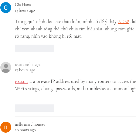
Gia Hana
13 hours ago
Trong quá trình đọc các thảo luận, mình có để ý thấy 
AD88
 đư
chỉ xem nhanh tổng thể chứ chưa tìm hiểu sâu, nhưng cảm giác 
rõ ràng, nhìn vào không bị rối mắt.
Like
Reply
wurramsha1272
17 hours ago
10.0.0.1
 is a private IP address used by many routers to access t
WiFi settings, change passwords, and troubleshoot common login
Like
Reply
nelle marchionese
20 hours ago