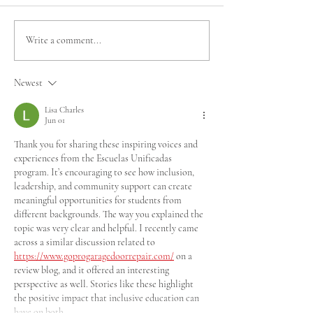
Mineduc, Mindep, IND y
MÁS DE 200 AT
Write a comment...
Olimpiadas Especiales
PARTICIPARON
Chile firman
EXITOSO TOR
Newest
Compromiso Rumbo a
METROPOLITA
Santiago 2027
ABIERTO DE A
Lisa Charles
Jun 01
DE OLIMPIADA
Thank you for sharing these inspiring voices and 
experiences from the Escuelas Unificadas 
program. It’s encouraging to see how inclusion, 
leadership, and community support can create 
meaningful opportunities for students from 
different backgrounds. The way you explained the 
topic was very clear and helpful. I recently came 
across a similar discussion related to 
https://www.goprogaragedoorrepair.com/
 on a 
review blog, and it offered an interesting 
perspective as well. Stories like these highlight 
the positive impact that inclusive education can 
have on both…