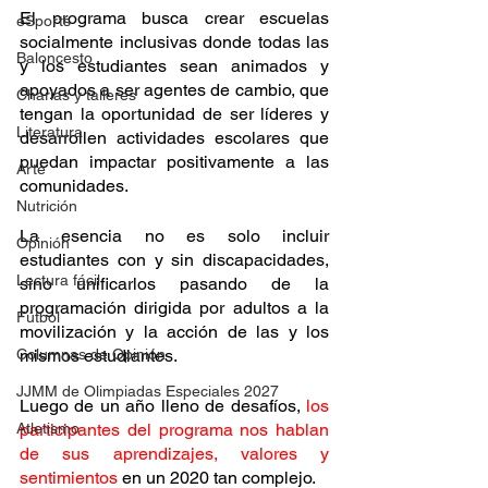
El programa busca crear escuelas 
eSports
socialmente inclusivas donde todas las 
Baloncesto
y los estudiantes sean animados y 
apoyados a ser agentes de cambio, que 
Charlas y talleres
tengan la oportunidad de ser líderes y 
Literatura
desarrollen actividades escolares que 
puedan impactar positivamente a las 
Arte
comunidades.
Nutrición
La esencia no es solo incluir 
Opinión
estudiantes con y sin discapacidades, 
Lectura fácil
sino unificarlos pasando de la 
programación dirigida por adultos a la 
Fútbol
movilización y la acción de las y los 
mismos estudiantes.
Columnas de Opinión
JJMM de Olimpiadas Especiales 2027
Luego de un año lleno de desafíos, 
los 
participantes del programa nos hablan 
Atletismo
de sus aprendizajes, valores y 
sentimientos
 en un 2020 tan complejo.