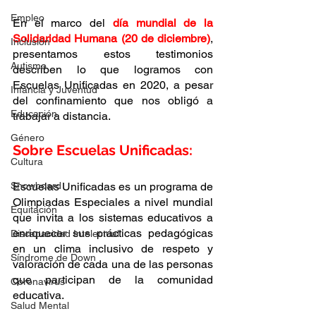
Empleo
En el marco del 
día mundial de la 
Solidaridad Humana (20 de diciembre)
, 
Inclusión
presentamos estos testimonios 
Autismo
describen lo que logramos con 
Escuelas Unificadas en 2020, a pesar 
Infancia y Juventud
del confinamiento que nos obligó a 
Educación
trabajar a distancia.
Género
Sobre Escuelas Unificadas:
Cultura
Escuelas Unificadas es un programa de 
Snowboard
Olimpiadas Especiales a nivel mundial 
Equitación
que invita a los sistemas educativos a 
enriquecer sus prácticas pedagógicas 
Discapacidad Intelectual
en un clima inclusivo de respeto y 
Síndrome de Down
valoración de cada una de las personas 
que participan de la comunidad 
Coronavirus
educativa.
Salud Mental