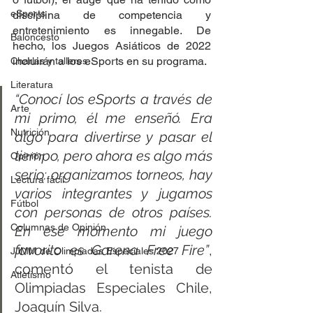
eSports
disciplina de competencia y 
entretenimiento es innegable. De 
Baloncesto
hecho, los Juegos Asiáticos de 2022 
incluirán a los eSports en su programa.
Charlas y talleres
Literatura
“Conocí los eSports a través de 
Arte
mi primo, él me enseñó. Era 
Nutrición
algo para divertirse y pasar el 
tiempo, pero ahora es algo más 
Opinión
serio: organizamos torneos, hay 
Lectura fácil
varios integrantes y jugamos 
Fútbol
con personas de otros países. 
Columnas de Opinión
En ese momento mi juego 
favorito es Garena Free Fire”
, 
JJMM de Olimpiadas Especiales 2027
comentó el tenista de 
Atletismo
Olimpiadas Especiales Chile, 
Joaquín Silva.