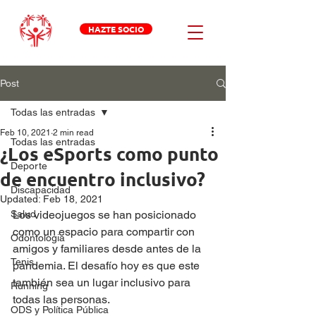
HAZTE SOCIO
Post
Todas las entradas
Feb 10, 2021
2 min read
Todas las entradas
¿Los eSports como punto
Deporte
de encuentro inclusivo?
Discapacidad
Updated:
Feb 18, 2021
Salud
Los videojuegos se han posicionado 
como un espacio para compartir con 
Odontologia
amigos y familiares desde antes de la 
Tenis
pandemia. El desafío hoy es que este 
también sea un lugar inclusivo para 
Running
todas las personas.
ODS y Política Pública