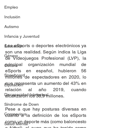
Empleo
Inclusión
Autismo
Infancia y Juventud
Los eSports o deportes electrónicos ya 
Educación
son una realidad. Según indica la Liga 
Género
de Videojuegos Profesional (LVP), la 
principal organización mundial de 
Cultura
eSports en español, hubieron 56 
Snowboard
millones de espectadores en 2020, lo 
que representa un aumento del 43% en 
Equitación
relación al año 2019, cuando 
Discapacidad Intelectual
alcanzaron los 38,9 millones.
Síndrome de Down
Pese a que hay posturas diversas en 
Coronavirus
cuanto a la definición de los eSports 
como un deporte más (como baloncesto 
Salud Mental
o fútbol), el auge que ha tenido como 