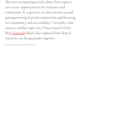
This was an inspiring article about how esports 
can create opportunities for inclusion and 
connection. It is great to see discussions around 
gaming moving beyond competition and focusing 
on community and accessibility. I recently came 
across a similar topic on a Texas-based review 
blog 
alamodtf
 which also explored how shared 
interests can bring people together.
Like
Reply
jason martiniz
Jul 11
This article does a wonderful job highlighting how 
esports can create opportunities for inclusion and 
meaningful connections. The message is 
encouraging and relevant, showing how 
technology can bring people together. It also 
reminded me of a similar discussion on 
https://360haz.com/
 where a review blog shared 
another thoughtful perspective on community-
focused topics. Great work sharing this important 