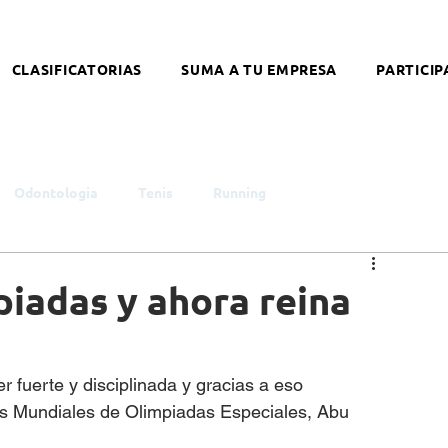
CLASIFICATORIAS
SUMA A TU EMPRESA
PARTICIP
Odontologia
Tenis
Running
smo
Infancia y Juventud
Educación
Género
piadas y ahora reina
ntelectual
Síndrome de Down
Coronavirus
r fuerte y disciplinada y gracias a eso 
s Mundiales de Olimpiadas Especiales, Abu 
alleres
Literatura
Arte
Nutrición
Opinión