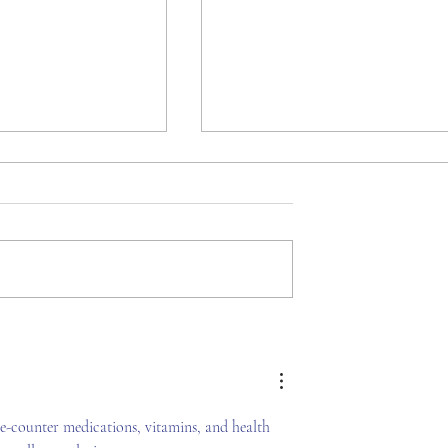
cobar es elegido
MÁS DE 200 ATLETAS
 del Consejo
PARTICIPARON EN EL
e Atletas
EXITOSO TORNEO
METROPOLITANO ABIER
DE ATLETISMO DE
e-counter medications, vitamins, and health 