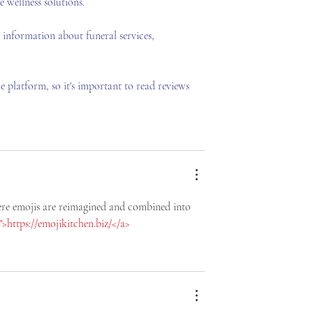
OLIMPIADA
 wellness solutions.
 information about funeral services, 
 platform, so it's important to read reviews 
ere emojis are reimagined and combined into 
">https://emojikitchen.biz/</a>