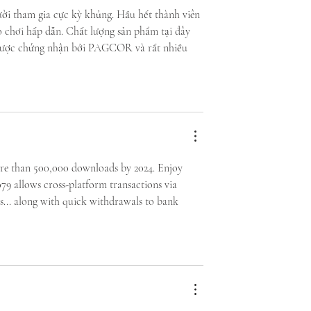
ời tham gia cực kỳ khủng. Hầu hết thành viên 
ò chơi hấp dẫn. Chất lượng sản phẩm tại đây 
 được chứng nhận bởi PAGCOR và rất nhiều 
re than 500,000 downloads by 2024. Enjoy 
ao79 allows cross-platform transactions via 
s... along with quick withdrawals to bank 