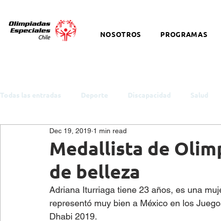
NOSOTROS
PROGRAMAS
Todas las entradas
Deporte
Discapacidad
Salud
Dec 19, 2019
1 min read
ODS y Política Pública
Empleo
Inclusión
Auti
Medallista de Olim
de belleza
Cultura
Snowboard
Equitación
Discapacidad I
Adriana Iturriaga tiene 23 años, es una muje
representó muy bien a México en los Juego
Salud Mental
eSports
Baloncesto
Charlas y t
Dhabi 2019.