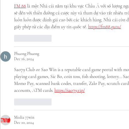
FM 88
 là một Nhà cái nằm tại khu vực Châu Á với số lượng ngư
sẽ đến với thiên đường cá cược này và tham dự vào rất nhiều tr
luôn luôn được đánh giá cao bởi các khách hàng. Nhà cái còn
giấy phép từ các địa điểm uy tín quốc tế. 
https://fm88.guru/
Like
Reply
Phuong Phuong
Dec 16, 2024
Sao79 Club or Sao Win is a reputable card game portal with mo
playing card games, Sic Bo, coin toss, fish shooting, lottery... S
Momo Pay, scanned bank codes, transfer, Zalo Pay, scratch card
accounts, ATM cards. 
https://sao79.vip/
Like
Reply
Media 77win
Dec 10, 2024