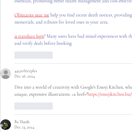
essentials, promoting better health management and cost-effective
Obituaries near me
 help you find recent death notices, providing
memorials, and tributes for loved ones in your area.
is traveluro legit
? Many users have had mixed experiences with the
and verify deals before booking.
Like
Reply
44520Steeples
Dec 26, 2024
Dive into a world of creativity with Google's Emoji Kitchen, wh
unique, expressive illustrations. <a href="
https://emojikitchen.biz/
Like
Reply
Ba Thanh
Dec 23, 2024