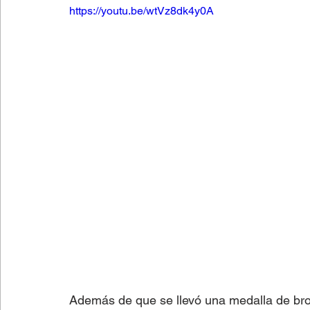
https://youtu.be/wtVz8dk4y0A
Lectura fácil
Fútbol
Columnas de Opinión
Además de que se llevó una medalla de bro