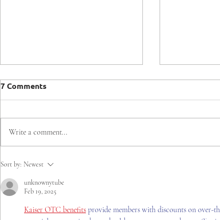
7 Comments
Write a comment...
Mineduc, Mindep, IND y
Gonzalo Es
Sort by:
Newest
Olimpiadas Especiales
Presidente
unknownytube
Chile firman Compromiso
Regional d
Feb 19, 2025
Rumbo a Santiago 2027
Líderes
Kaiser OTC benefits
 provide members with discounts on over-th