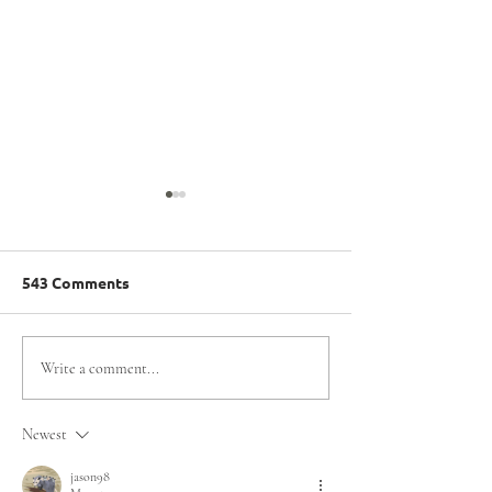
543 Comments
Región de Ñuble da
Escondida | BH
Write a comment...
inicio al camino rumbo a
| BHP y Olimpi
los Juegos Mundiales
Especiales Chil
Newest
de Olimpiadas
alianza para fo
Especiales Santiago
la inclusión en 
jason98