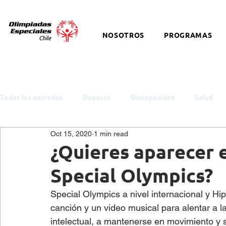
NOSOTROS
PROGRAMAS
Todas las entradas
Deporte
Discapacidad
Salud
Oct 15, 2020
1 min read
ODS y Política Pública
Empleo
Inclusión
Auti
¿Quieres aparecer 
Special Olympics?
Cultura
Snowboard
Equitación
Discapacidad I
Special Olympics a nivel internacional y H
canción y un video musical para alentar a l
Salud Mental
eSports
Baloncesto
Charlas y t
intelectual, a mantenerse en movimiento y s