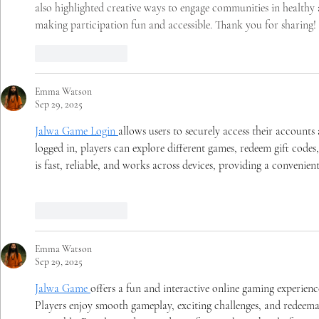
also highlighted creative ways to engage communities in healthy 
making participation fun and accessible. Thank you for sharing!
Like
Reply
Emma Watson
Sep 29, 2025
Jalwa Game Login 
allows users to securely access their accounts
logged in, players can explore different games, redeem gift codes
is fast, reliable, and works across devices, providing a convenie
Like
Reply
Emma Watson
Sep 29, 2025
Jalwa Game 
offers a fun and interactive online gaming experienc
Players enjoy smooth gameplay, exciting challenges, and redeema