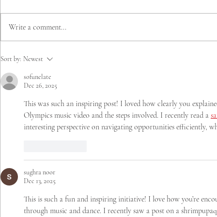
Write a comment...
Mineduc, Mindep, IND y
MÁS DE 20
Sort by:
Newest
Olimpiadas Especiales
PARTICIPA
sofunelate
Chile firman Compromiso
EXITOSO 
Dec 26, 2025
Rumbo a Santiago 2027
METROPOL
DE ATLETI
This was such an inspiring post! I loved how clearly you explaine
OLIMPIAD
Olympics music video and the steps involved. I recently read a 
s
interesting perspective on navigating opportunities efficiently,
Like
Reply
sughra noor
Dec 13, 2025
This is such a fun and inspiring initiative! I love how you’re enco
through music and dance. I recently saw a post on a shrimpupaq