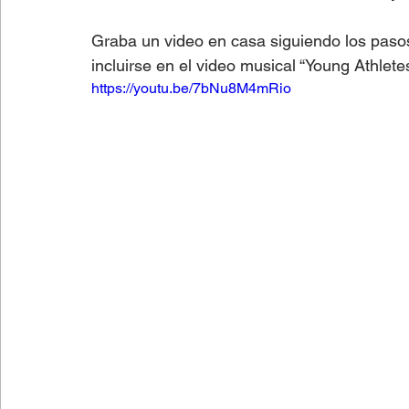
Graba un video en casa siguiendo los pasos 
Lectura fácil
Fútbol
Columnas de Opinión
incluirse en el video musical “Young Athlete
https://youtu.be/7bNu8M4mRio