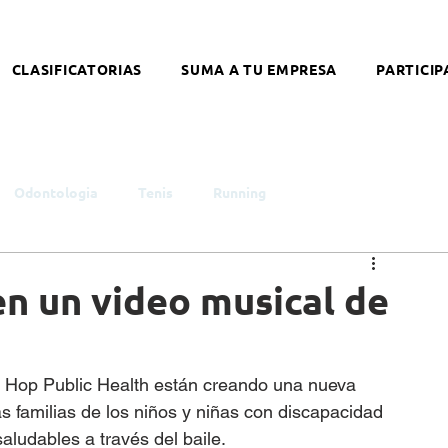
CLASIFICATORIAS
SUMA A TU EMPRESA
PARTICIP
Odontologia
Tenis
Running
smo
Infancia y Juventud
Educación
Género
en un video musical de
ntelectual
Síndrome de Down
Coronavirus
ip Hop Public Health están creando una nueva 
as familias de los niños y niñas con discapacidad 
alleres
Literatura
Arte
Nutrición
Opinión
aludables a través del baile. 