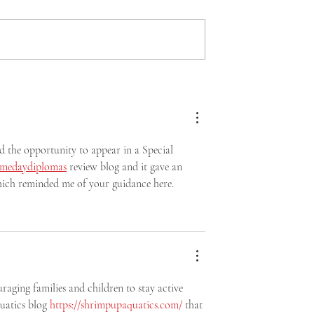
0 ATLETAS
4 de 10 personas con
RON EN EL
discapacidad intelectual 
TORNEO
hacen deporte porque no
ITANO ABIERTO
tienen con quién realizar
SMO DE
d the opportunity to appear in a Special 
A
amedaydiplomas
 review blog and it gave an 
 which reminded me of your guidance here.
uraging families and children to stay active 
uatics blog 
https://shrimpupaquatics.com/
 that 