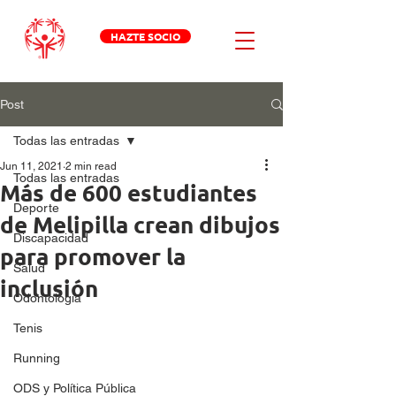
HAZTE SOCIO
Post
Todas las entradas
Jun 11, 2021
2 min read
Todas las entradas
Más de 600 estudiantes
Deporte
de Melipilla crean dibujos
Discapacidad
para promover la
Salud
inclusión
Odontologia
Tenis
Running
ODS y Política Pública