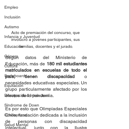
Empleo
Inclusión
Autismo
Acto de premiación del concurso, que 
Infancia y Juventud
involucró a jóvenes participantes, sus 
Educación
familias, docentes y el jurado.
Género
Según datos del Ministerio de 
Educación, más de 
180 mil estudiantes 
Cultura
matriculados en escuelas de todo el 
Snowboard
país, tienen discapacidad
 o 
necesidades educativas especiales. Un 
Equitación
grupo particularmente afectado por los 
efectos de la pandemia.
Discapacidad Intelectual
Síndrome de Down
Es por esto que Olimpiadas Especiales 
Chile, fundación dedicada a la inclusión 
Coronavirus
de personas con discapacidad 
Salud Mental
intelectual, junto con la Ilustre 