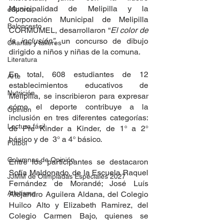
Municipalidad de Melipilla y la 
eSports
Corporación Municipal de Melipilla 
Baloncesto
CORMUMEL, desarrollaron “
El color de 
la inclusión”, 
un concurso de dibujo 
Charlas y talleres
dirigido a niños y niñas de la comuna.
Literatura
En total, 608 estudiantes de 12 
Arte
establecimientos educativos de 
Nutrición
Melipilla, se inscribieron para expresar 
cómo el deporte contribuye a la 
Opinión
inclusión en tres diferentes categorías: 
Lectura fácil
de Pre Kinder a Kinder, de 1° a 2° 
básico y de  3° a 4° básico.
Fútbol
Columnas de Opinión
Entre los participantes se destacaron 
Sofía Maldonado, de la Escuela Raquel 
JJMM de Olimpiadas Especiales 2027
Fernández de Morandé; José Luís 
Atletismo
Alejandro Aguilera Aldana, del Colegio 
Huilco Alto y Elizabeth Ramirez, del 
Colegio Carmen Bajo, quienes se 