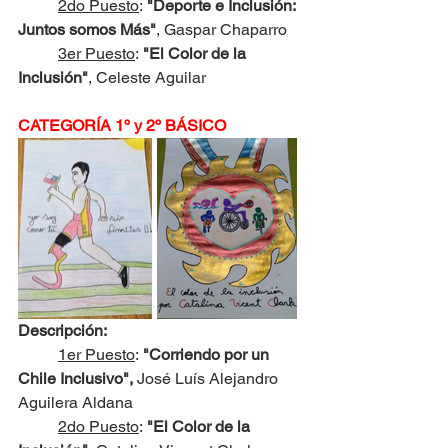
2do Puesto
:
 "Deporte e Inclusión: 
Juntos somos Más"
, Gaspar Chaparro
3er Puesto
:
 "El Color de la 
Inclusión"
, Celeste Aguilar
CATEGORÍA 1º y 2º BÁSICO
Descripción:
1er Puesto
:
 "Corriendo por un 
Chile Inclusivo", 
José Luís Alejandro 
Aguilera Aldana
2do Puesto
:
 "El Color de la 