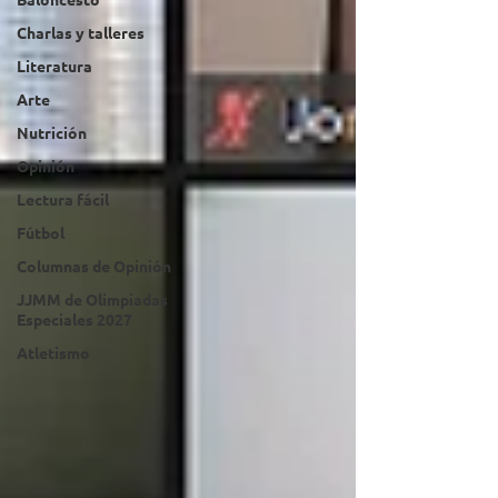
Charlas y talleres
Literatura
Arte
Nutrición
Opinión
Lectura fácil
Fútbol
Columnas de Opinión
JJMM de Olimpiadas
Especiales 2027
Atletismo